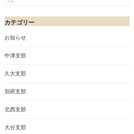
ナ
索:
ビ
ゲ
ー
カテゴリー
シ
ョ
お知らせ
ン
中津支部
久大支部
別府支部
北西支部
大分支部