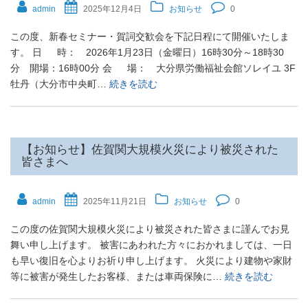
admin
2025年12月4日
お知らせ
0
この度、新春セミナー・賀詞交歓会を下記日程にて開催いたしま
す。 日 時： 2026年1月23日（金曜日）16時30分～18時30
分 開場：16時00分 会 場： 大分県労働福祉会館ソレイユ 3F
牡丹（大分市中央町…
続きを読む
【お知らせ】佐賀関大規模火災により被災された
皆さまへ
admin
2025年11月21日
お知らせ
0
この度の佐賀関大規模火災により被災された皆さまに謹んでお見
舞い申し上げます。 被害にあわれた方々におかれましては、一日
も早い復旧を心よりお祈り申し上げます。 火災により建物や家財
等に被害が発生したお客様、または車両保険に…
続きを読む