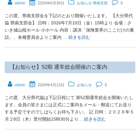
admin
2026年6月30日
お知らせ
県南支部
0
この度、県南支部会を下記のとおり開催いたします。 【大分県代
協 県南支部会】 日時：2026年7月10日（金）15時より 会場：さ
いき城山桜ホール 小ホール 内容：講演「保険業界のここだけの裏
話」、各種委員会よりご案内 …
続きを読む
【お知らせ】52期 通常総会開催のご案内
admin
2026年4月13日
お知らせ
0
この度、大分県代協は下記日程にて 第52期通常総会を開催いたし
ます。会員の皆さまには正式にご案内をメール・郵送にてお送り
する予定ですのでしばらくお待ち下さい。 記 日時：２０２６年５
月２8日（木）受付開始15時30分より…
続きを読む