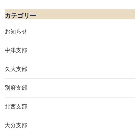
ゲ
ー
シ
カテゴリー
ョ
ン
お知らせ
中津支部
久大支部
別府支部
北西支部
大分支部