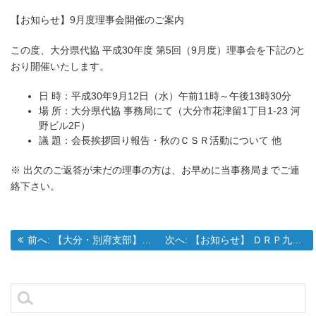
【お知らせ】9月度理事会開催のご案内
この度、大分県代協 平成30年度 第5回（9月度）理事会を下記のと
おり開催いたします。
日 時：平成30年9月12日（水）午前11時～午後13時30分
場 所：大分県代協 事務局にて（大分市花津留1丁目1-23 河
野ビル2F）
議 題：会長挨拶回り報告・秋のＣＳＲ活動について 他
※ 出欠のご返答が未だの理事の方は、お早めに当事務局までご連
絡下さい。
過去の投稿:
次の投稿:
前へ:
【大分・別府支部】支部総会・交通事故対策セミナー開催のご報告
次へ:
【お知らせ】 ＤＲＰ九州ブロック「入庫誘導キャンペーン」のご案内
投
稿
ナ
検
ビ
索: