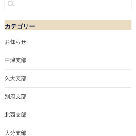
ナ
検
ビ
索:
ゲ
ー
シ
カテゴリー
ョ
ン
お知らせ
中津支部
久大支部
別府支部
北西支部
大分支部