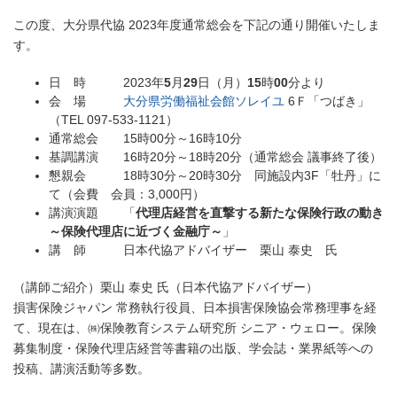
この度、大分県代協 2023年度通常総会を下記の通り開催いたしま
す。
日 時 2023年
5
月
29
日（月）
15
時
00
分より
会 場
大分県労働福祉会館ソレイユ
6Ｆ「つばき」
（TEL 097-533-1121）
通常総会 15時00分～16時10分
基調講演 16時20分～18時20分（通常総会 議事終了後）
懇親会 18時30分～20時30分 同施設内3F「牡丹」に
て（会費 会員：3,000円）
講演演題 「
代理店経営を直撃する新たな保険行政の動き
～保険代理店に近づく金融庁～
」
講 師 日本代協アドバイザー 栗山 泰史 氏
（講師ご紹介）栗山 泰史 氏（日本代協アドバイザー）
損害保険ジャパン 常務執行役員、日本損害保険協会常務理事を経
て、現在は、㈱保険教育システム研究所 シニア・ウェロー。保険
募集制度・保険代理店経営等書籍の出版、学会誌・業界紙等への
投稿、講演活動等多数。