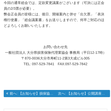
今回の通常総会では、定款変更議案がございます（可決には正会
員の2/3票が必要）。
弊会正会員の皆様には、後日、開催案内と併せ「出欠票」「表決
権行使書」「総会議案書」をお送りしますので、何卒ご対応のほ
どよろしくお願いいたします。
お問い合わせ先
一般社団法人 大分県損害保険代理業協会 事務局（平日12-17時）
〒870-0036大分市寿町11-2第3大成ビル305
TEL: 097-529-7841 FAX:097-529-7842
過去の投稿:
次の投稿:
前へ:
【お知らせ】損保協会主催 事業継続力強化計画セミナーのご案内
次へ:
【お知らせ】公開講座「防災セミナー」開催のご案内
投
稿