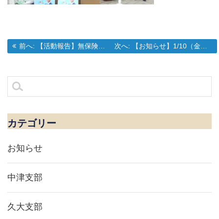
過去の投稿:
次の投稿:
前へ:
【活動報告】無保険車追放キャンペーンのご報告
次へ:
【お知らせ】1/10（金）新春セミナー・賀詞交歓会のご案内
投
稿
ナ
検
ビ
索:
ゲ
ー
シ
カテゴリー
ョ
ン
お知らせ
中津支部
久大支部