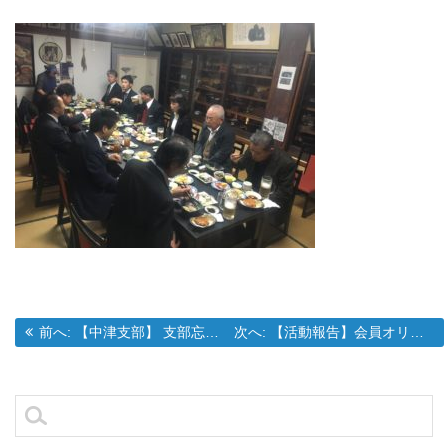
過去の投稿:
次の投稿:
前へ:
【中津支部】 支部忘年会開催のご報告
次へ:
【活動報告】会員オリエンテーション・大分別府支部セミナーのご報告
投
稿
ナ
検
ビ
索:
ゲ