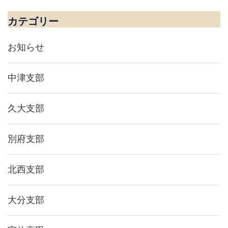
ー
シ
カテゴリー
ョ
ン
お知らせ
中津支部
久大支部
別府支部
北西支部
大分支部