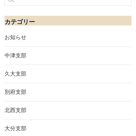
ビ
索:
ゲ
ー
シ
カテゴリー
ョ
ン
お知らせ
中津支部
久大支部
別府支部
北西支部
大分支部