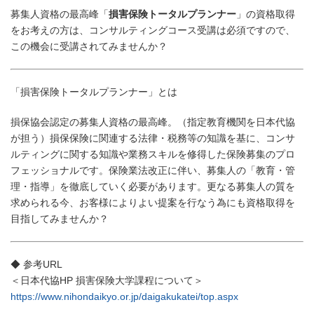
募集人資格の最高峰「
損害保険トータルプランナー
」の資格取得
をお考えの方は、コンサルティングコース受講は必須ですので、
この機会に受講されてみませんか？
「損害保険トータルプランナー」とは
損保協会認定の募集人資格の最高峰。（指定教育機関を日本代協
が担う）損保保険に関連する法律・税務等の知識を基に、コンサ
ルティングに関する知識や業務スキルを修得した保険募集のプロ
フェッショナルです。保険業法改正に伴い、募集人の「教育・管
理・指導」を徹底していく必要があります。更なる募集人の質を
求められる今、お客様によりよい提案を行なう為にも資格取得を
目指してみませんか？
◆ 参考URL
＜日本代協HP 損害保険大学課程について＞
https://www.nihondaikyo.or.jp/daigakukatei/top.aspx