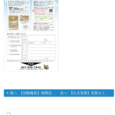
過去の投稿:
次の投稿:
前へ:
【活動報告】清掃活動のご報告
次へ:
【久大支部】支部セミナー・新年会開催のご案内
投
稿
ナ
検