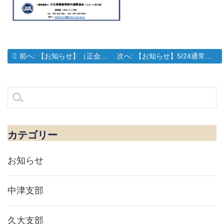
過去の投稿:
次の投稿:
前へ:
【お知らせ】（正会員）2024年度会費確定に伴う募集人数確認のお願い
次へ:
【お知らせ】5/24通常総会 議案書資料について
投
稿
ナ
検
ビ
索:
ゲ
ー
シ
カテゴリー
ョ
ン
お知らせ
中津支部
久大支部