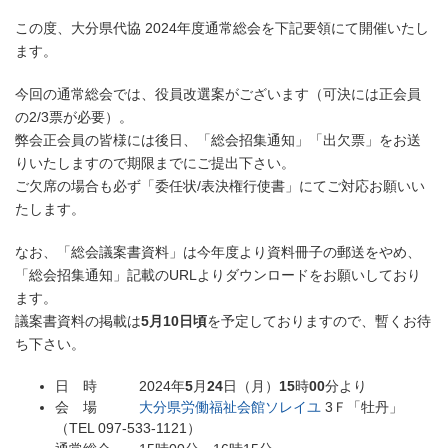
この度、大分県代協 2024年度通常総会を下記要領にて開催いたし
ます。
今回の通常総会では、役員改選案がございます（可決には正会員
の2/3票が必要）。
弊会正会員の皆様には後日、「総会招集通知」「出欠票」をお送
りいたしますので期限までにご提出下さい。
ご欠席の場合も必ず「委任状/表決権行使書」にてご対応お願いい
たします。
なお、「総会議案書資料」は今年度より資料冊子の郵送をやめ、
「総会招集通知」記載のURLよりダウンロードをお願いしており
ます。
議案書資料の掲載は
5月10日頃
を予定しておりますので、暫くお待
ち下さい。
日 時 2024年
5
月
24
日（月）
15
時
00
分より
会 場
大分県労働福祉会館ソレイユ
3Ｆ「牡丹」
（TEL 097-533-1121）