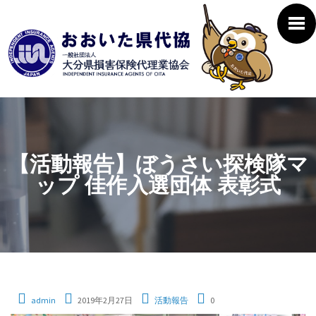
【活動報告】ぼうさい探検隊マ
ップ 佳作入選団体 表彰式
admin
2019年2月27日
活動報告
0