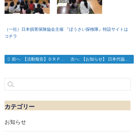
（一社）日本損害保険協会主催 『ぼうさい探検隊』特設サイトは
コチラ
過去の投稿:
次の投稿:
前へ:
【活動報告】ＤＲＰネットワーク全国大会 参加のご報告
次へ:
【お知らせ】 日本代協アカデミーがスタートしました！
投
稿
ナ
検
ビ
索:
ゲ
ー
シ
カテゴリー
ョ
ン
お知らせ