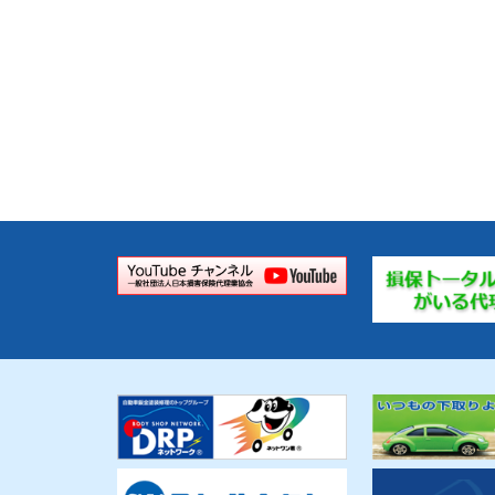
ナ
ビ
ゲ
ー
シ
ョ
ン