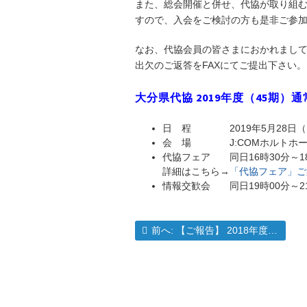
また、総会開催と併せ、代協が取り組
すので、入会をご検討の方も是非ご参
なお、代協会員の皆さまにおかれまし
出欠のご返答をFAXにてご提出下さい
大分県代協 2019年度（45期）
日 程 2019年5月28日（火）
会 場 J:COMホルトホール大
代協フェア 同日16時30分～1
詳細はこちら→
「代協フェア」ご
情報交歓会 同日19時00分～2
過去の投稿:
前へ:
【ご報告】 2018年度 新入会員のご紹介
投
稿