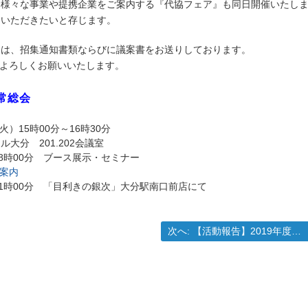
む様々な事業や提携企業をご案内する『代協フェア』も同日開催いたし
加いただきたいと存じます。
ては、招集通知書類ならびに議案書をお送りしております。
。よろしくお願いいたします。
通常総会
15時00分～16時30分
分 201.202会議室
8時00分 ブース展示・セミナー
案内
1時00分 「目利きの銀次」大分駅南口前店にて
次の投稿:
次へ:
【活動報告】2019年度通常総会開催のご報告