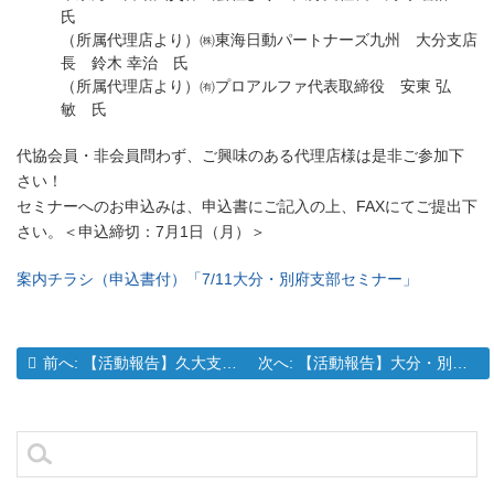
氏
（所属代理店より）㈱東海日動パートナーズ九州 大分支店
長 鈴木 幸治 氏
（所属代理店より）㈲プロアルファ代表取締役 安東 弘
敏 氏
代協会員・非会員問わず、ご興味のある代理店様は是非ご参加下
さい！
セミナーへのお申込みは、申込書にご記入の上、FAXにてご提出下
さい。＜申込締切：7月1日（月）＞
案内チラシ（申込書付）「7/11大分・別府支部セミナー」
過去の投稿:
次の投稿:
前へ:
【活動報告】久大支部総会開催のご報告
次へ:
【活動報告】大分・別府支部 7月度セミナー開催のご報告
投
稿
ナ
検
ビ
索:
ゲ