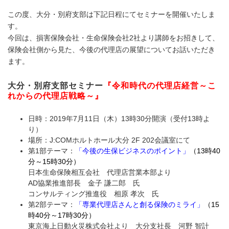
この度、大分・別府支部は下記日程にてセミナーを開催いたしま
す。
今回は、損害保険会社・生命保険会社2社より講師をお招きして、
保険会社側から見た、今後の代理店の展望についてお話いただき
ます。
大分・別府支部セミナー
『令和時代の代理店経営～こ
れからの代理店戦略～』
日時：2019年7月11日（木）13時30分開演（受付13時よ
り）
場所：J:COMホルトホール大分 2F 202会議室にて
第1部テーマ：
「今後の生保ビジネスのポイント」
（13時40
分～15時30分）
日本生命保険相互会社 代理店営業本部より
AD協業推進部長 金子 謙二郎 氏
コンサルティング推進役 相原 孝次 氏
第2部テーマ：
「専業代理店さんと創る保険のミライ」
（15
時40分～17時30分）
東京海上日動火災株式会社より 大分支社長 河野 智計