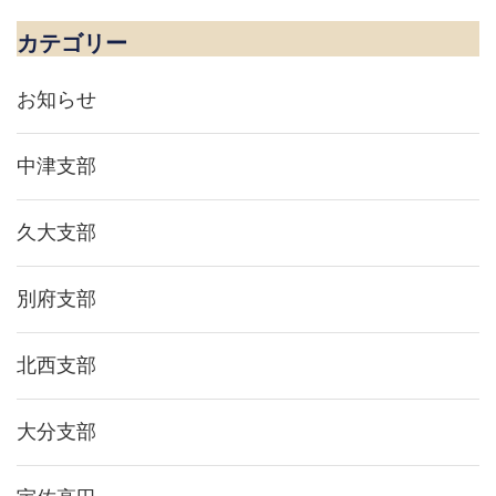
ー
シ
カテゴリー
ョ
ン
お知らせ
中津支部
久大支部
別府支部
北西支部
大分支部